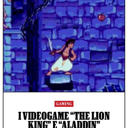
GAMING
I VIDEOGAME “THE LION
KING” E “ALADDIN”