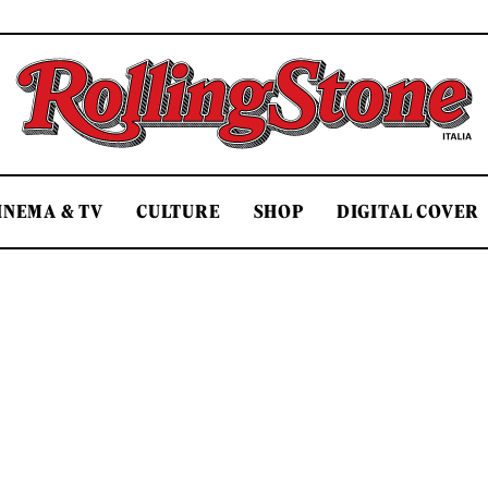
Rolling Stone Italia
INEMA & TV
CULTURE
SHOP
DIGITAL COVER