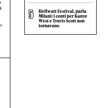
o
a
Hellwatt Festival, parla
Milani: i conti per Kanye
West e Travis Scott non
y-
tornavano