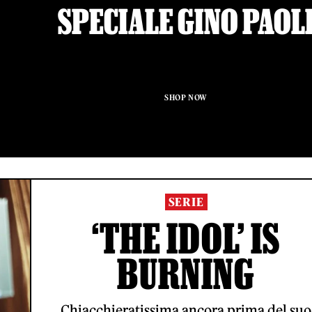
SPECIALE GINO PAOL
SHOP NOW
SERIE
‘THE IDOL’ IS
BURNING
Chiacchieratissima ancora prima del suo