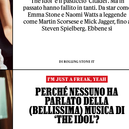
‘The Idol’ e il pasticcio ‘Citadel’. Ma in
passato hanno fallito in tanti. Da star com
Emma Stone e Naomi Watts a leggende
come Martin Scorsese e Mick Jagger, fino 
Steven Spielberg. Ebbene sì
DI ROLLING STONE IT
I'M JUST A FREAK, YEAH
PERCHÉ NESSUNO HA
PARLATO DELLA
(BELLISSIMA) MUSICA DI
‘THE IDOL’?