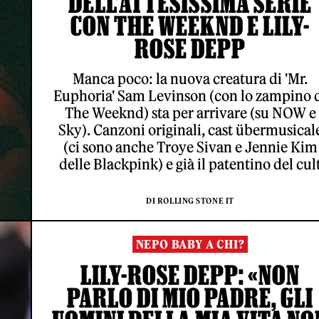
DELL’ATTESISSIMA SERIE
CON THE WEEKND E LILY-
ROSE DEPP
Manca poco: la nuova creatura di 'Mr.
Euphoria' Sam Levinson (con lo zampino 
The Weeknd) sta per arrivare (su NOW e
Sky). Canzoni originali, cast übermusical
(ci sono anche Troye Sivan e Jennie Kim
delle Blackpink) e già il patentino del cul
DI ROLLING STONE IT
NEPO BABY A CHI?
LILY-ROSE DEPP: «NON
PARLO DI MIO PADRE, GLI