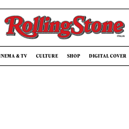
Rolling Stone Italia
INEMA & TV
CULTURE
SHOP
DIGITAL COVER