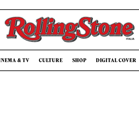
Rolling Stone Italia
INEMA & TV
CULTURE
SHOP
DIGITAL COVER