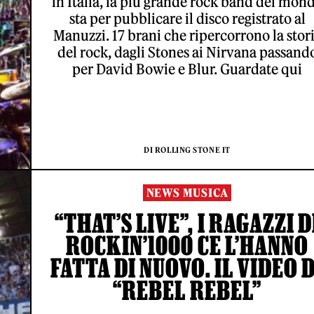
in Italia, la più grande rock band del mon
sta per pubblicare il disco registrato al
Manuzzi. 17 brani che ripercorrono la stor
del rock, dagli Stones ai Nirvana passand
per David Bowie e Blur. Guardate qui
DI ROLLING STONE IT
NEWS MUSICA
“THAT’S LIVE”, I RAGAZZI D
ROCKIN’1000 CE L’HANNO
FATTA DI NUOVO. IL VIDEO D
“REBEL REBEL”