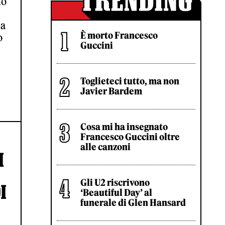
do
ia
È morto Francesco
o
Guccini
Toglieteci tutto, ma non
Javier Bardem
Cosa mi ha insegnato
Francesco Guccini oltre
alle canzoni
I
Gli U2 riscrivono
I
‘Beautiful Day’ al
funerale di Glen Hansard