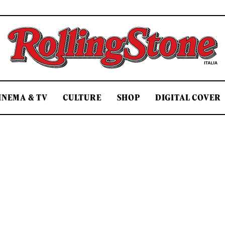
Rolling Stone Italia
INEMA & TV
CULTURE
SHOP
DIGITAL COVER