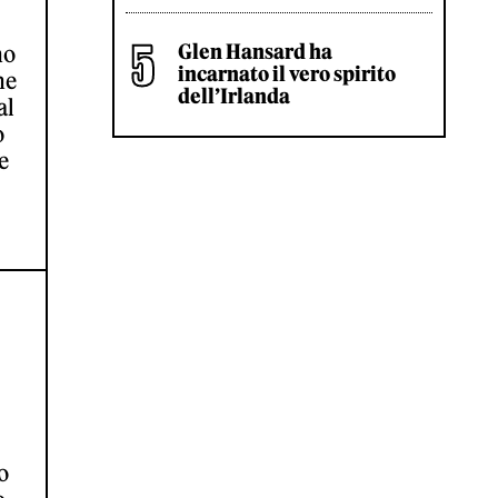
Glen Hansard ha
no
incarnato il vero spirito
ne
dell’Irlanda
al
o
e
o