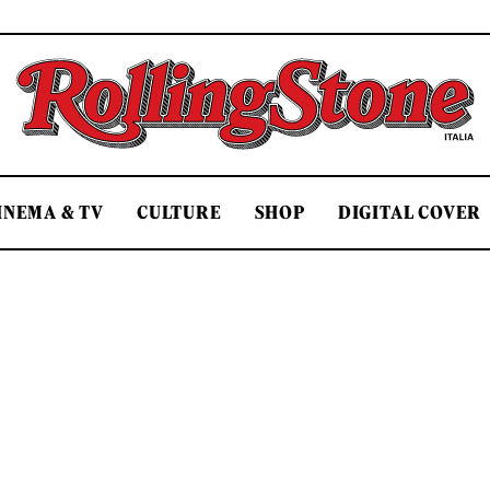
Rolling Stone Italia
INEMA & TV
CULTURE
SHOP
DIGITAL COVER