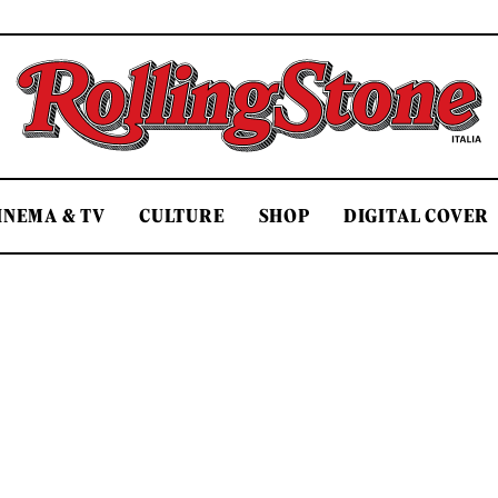
Rolling Stone Italia
INEMA & TV
CULTURE
SHOP
DIGITAL COVER