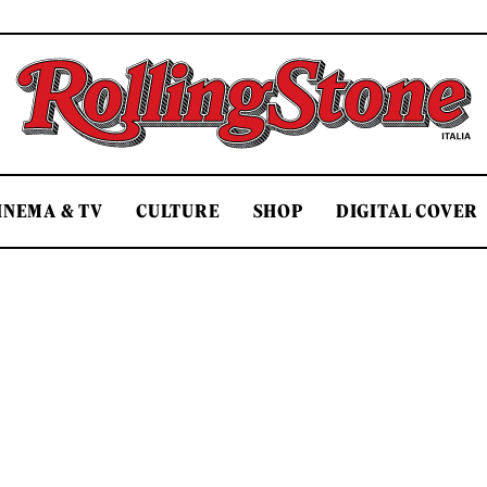
Rolling Stone Italia
INEMA & TV
CULTURE
SHOP
DIGITAL COVER