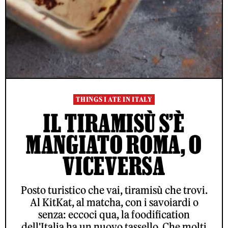
THINGS I ATE IN ITALY
IL TIRAMISÙ S’È
MANGIATO ROMA, O
VICEVERSA
Posto turistico che vai, tiramisù che trovi.
Al KitKat, al matcha, con i savoiardi o
senza: eccoci qua, la foodification
dell'Italia ha un nuovo tassello. Che molti