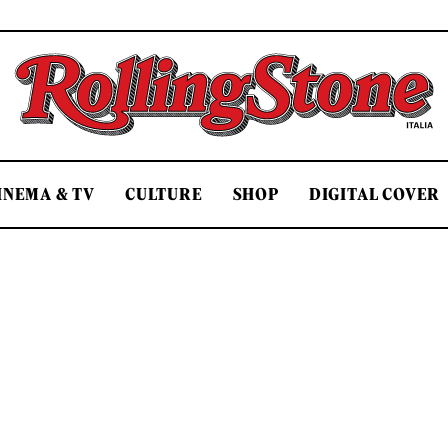
Rolling Stone Italia
INEMA & TV
CULTURE
SHOP
DIGITAL COVER