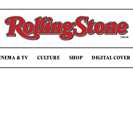
Rolling Stone Italia
INEMA & TV
CULTURE
SHOP
DIGITAL COVER