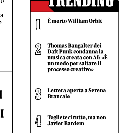
do
ia
È morto William Orbit
o
Thomas Bangalter dei
Daft Punk condanna la
musica creata con AI: «È
un modo per saltare il
processo creativo»
Lettera aperta a Serena
I
Brancale
I
Toglieteci tutto, ma non
Javier Bardem