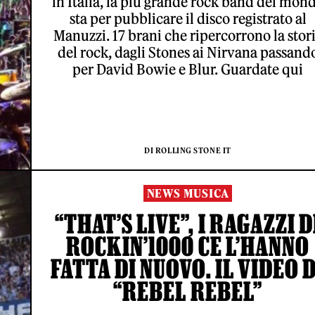
in Italia, la più grande rock band del mon
sta per pubblicare il disco registrato al
Manuzzi. 17 brani che ripercorrono la stor
del rock, dagli Stones ai Nirvana passand
per David Bowie e Blur. Guardate qui
DI ROLLING STONE IT
NEWS MUSICA
“THAT’S LIVE”, I RAGAZZI D
ROCKIN’1000 CE L’HANNO
FATTA DI NUOVO. IL VIDEO D
“REBEL REBEL”