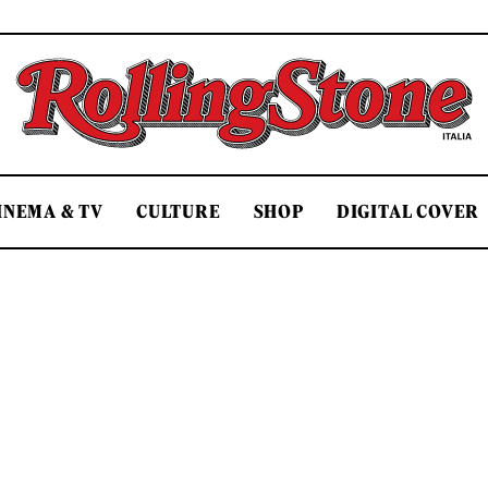
Rolling Stone Italia
INEMA & TV
CULTURE
SHOP
DIGITAL COVER