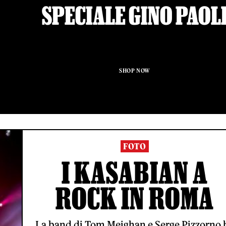
SPECIALE GINO PAOL
SHOP NOW
FOTO
I KASABIAN A
ROCK IN ROMA
La band di Tom Meighan e Serge Pizzorno 