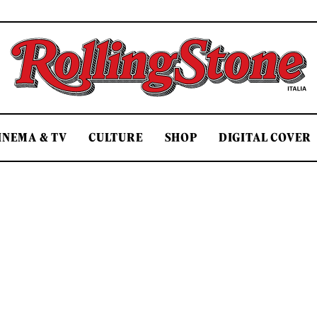
Rolling Stone Italia
INEMA & TV
CULTURE
SHOP
DIGITAL COVER