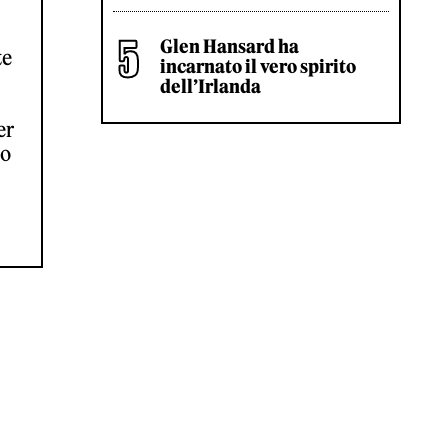
Glen Hansard ha
te
incarnato il vero spirito
dell’Irlanda
er
to