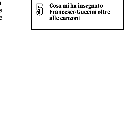
n
Cosa mi ha insegnato
a
Francesco Guccini oltre
e
alle canzoni
A