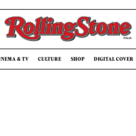
Rolling Stone Italia
INEMA & TV
CULTURE
SHOP
DIGITAL COVER