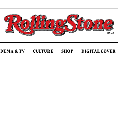
Rolling Stone Italia
INEMA & TV
CULTURE
SHOP
DIGITAL COVER