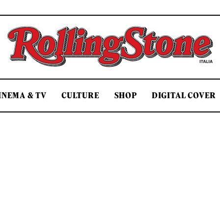
Rolling Stone Italia
INEMA & TV
CULTURE
SHOP
DIGITAL COVER