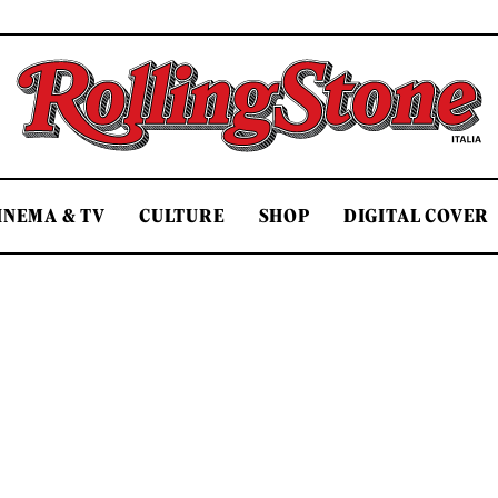
Rolling Stone Italia
INEMA & TV
CULTURE
SHOP
DIGITAL COVER