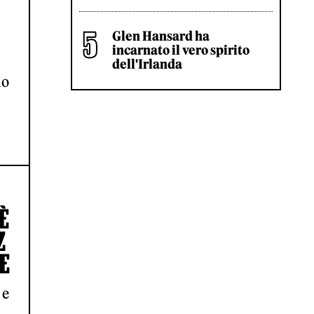
Glen Hansard ha
incarnato il vero spirito
dell'Irlanda
io
È
Z
E
 e