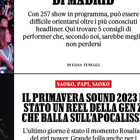
Con 257 show in programma, può essere
difficile orientarsi oltre i più conosciuti
headliner. Qui trovare 5 consigli di
performer che, secondo noi, sarebbe megl
non perdersi
DI ELISA TENEGGI
SAOKO, PAPI, SAOKO
IL PRIMAVERA SOUND 2023 
STATO UN REEL DELLA GEN 
CHE BALLA SULL’APOCALISS
L'ultimo giorno è stato il momento Rosalía
del girl power. Grande folla anche per i