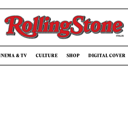
Rolling Stone Italia
INEMA & TV
CULTURE
SHOP
DIGITAL COVER