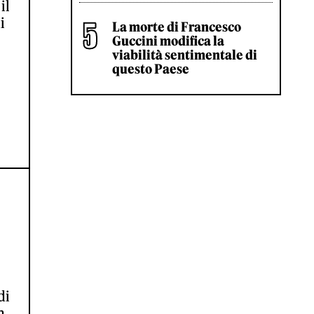
il
i
La morte di Francesco
Guccini modifica la
viabilità sentimentale di
questo Paese
di
n,