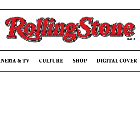
Rolling Stone Italia
INEMA & TV
CULTURE
SHOP
DIGITAL COVER