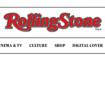
Rolling Stone Italia
INEMA & TV
CULTURE
SHOP
DIGITAL COVER