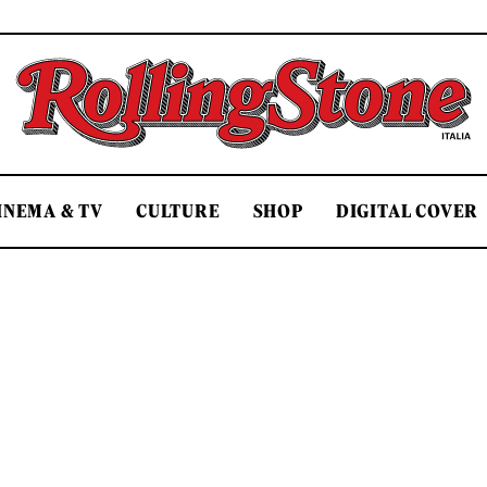
Rolling Stone Italia
INEMA & TV
CULTURE
SHOP
DIGITAL COVER