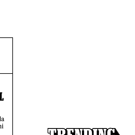
L
la
mi