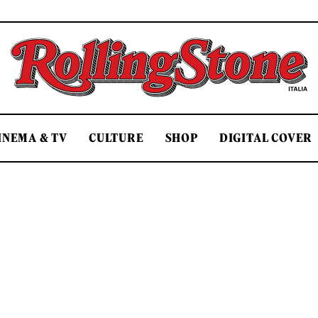
Rolling Stone Italia
INEMA & TV
CULTURE
SHOP
DIGITAL COVER