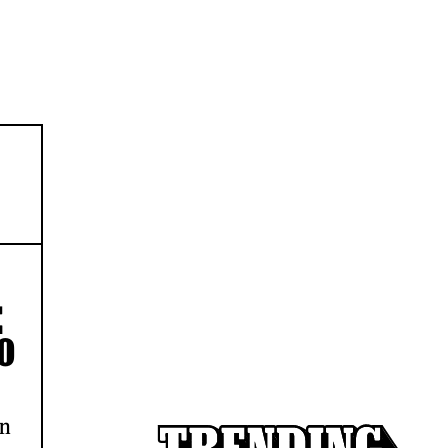
E
O
on