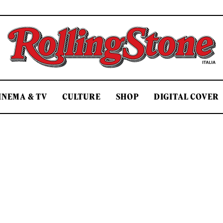
Rolling Stone Italia
INEMA & TV
CULTURE
SHOP
DIGITAL COVER