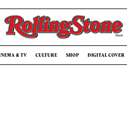
Rolling Stone Italia
INEMA & TV
CULTURE
SHOP
DIGITAL COVER