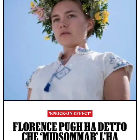
'KNOCK-ON EFFECT'
FLORENCE PUGH HA DETTO
CHE ‘MIDSOMMAR’ L’HA