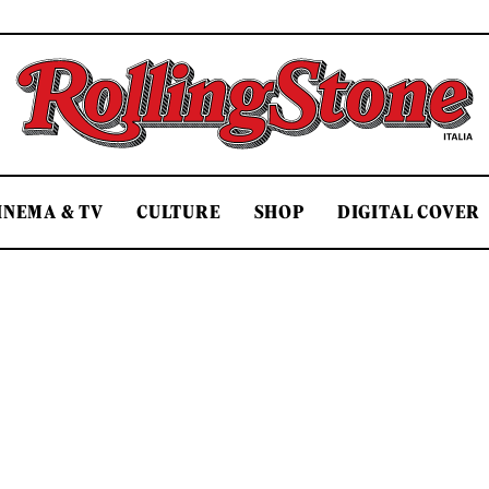
Rolling Stone Italia
INEMA & TV
CULTURE
SHOP
DIGITAL COVER