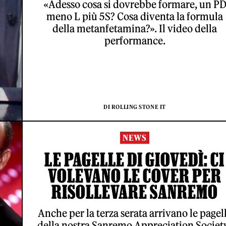
«Adesso cosa si dovrebbe formare, un P
meno L più 5S? Cosa diventa la formula
della metanfetamina?». Il video della
performance.
DI ROLLING STONE IT
NEWS
LE PAGELLE DI GIOVEDÌ: CI
VOLEVANO LE COVER PER
RISOLLEVARE SANREMO
Anche per la terza serata arrivano le pagel
della nostra Sanremo Appreciation Societ