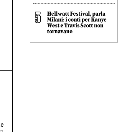
D
Hellwatt Festival, parla
Milani: i conti per Kanye
West e Travis Scott non
tornavano
le
y: