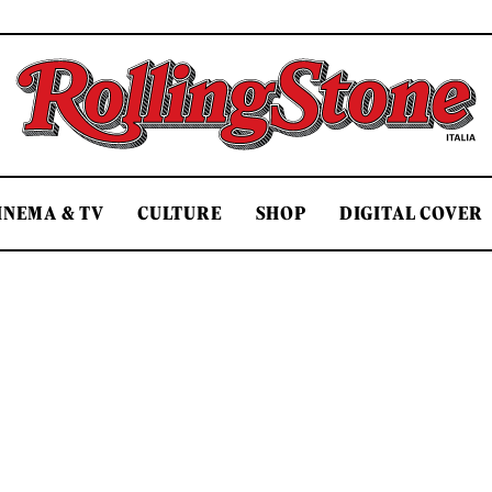
Rolling Stone Italia
INEMA & TV
CULTURE
SHOP
DIGITAL COVER