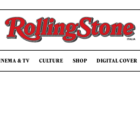
Rolling Stone Italia
INEMA & TV
CULTURE
SHOP
DIGITAL COVER