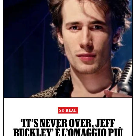
SO REAL
‘IT’S NEVER OVER, JEFF
BUCKLEY’ È L’OMAGGIO PIÙ