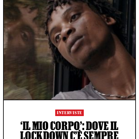
INTERVISTE
‘IL MIO CORPO’: DOVE IL
LOCKDOWN C’È SEMPRE