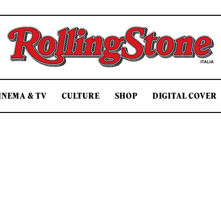
Rolling Stone Italia
INEMA & TV
CULTURE
SHOP
DIGITAL COVER