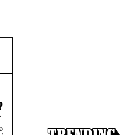
?
»
to