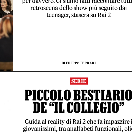
per davvero. Ci siamo fatti raccontare tutti
retroscena dello show più seguito dai
teenager, stasera su Rai 2
DI FILIPPO FERRARI
SERIE
PICCOLO BESTIARI
DE “IL COLLEGIO”
Guida al reality di Rai 2 che fa impazzire 
giovanissimi, tra analfabeti funzionali, oli