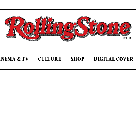
Rolling Stone Italia
INEMA & TV
CULTURE
SHOP
DIGITAL COVER