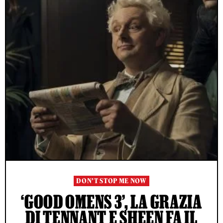
DON’T STOP ME NOW
‘GOOD OMENS 3’, LA GRAZIA
DI TENNANT E SHEEN FA IL