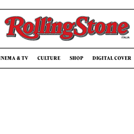
Rolling Stone Italia
INEMA & TV
CULTURE
SHOP
DIGITAL COVER