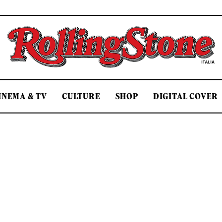
Rolling Stone Italia
INEMA & TV
CULTURE
SHOP
DIGITAL COVER