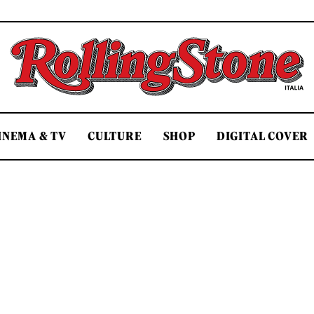
Rolling Stone Italia
INEMA & TV
CULTURE
SHOP
DIGITAL COVER