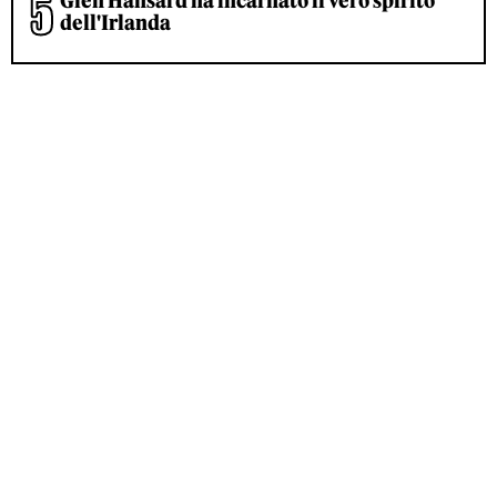
Glen Hansard ha incarnato il vero spirito
dell'Irlanda