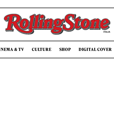
Rolling Stone Italia
INEMA & TV
CULTURE
SHOP
DIGITAL COVER