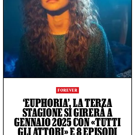
FOREVER
‘EUPHORIA’, LA TERZA
STAGIONE SI GIRERÀ A
GENNAIO 2025 CON «TUTTI
GLI ATTORI» E 8 EPISODI