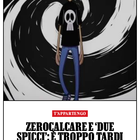
T’APPARTENGO
ZEROCALCARE E ‘DUE
SPICCI’: È TROPPO TARDI