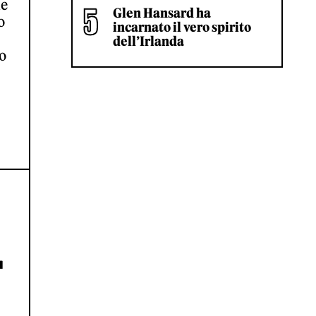
ne
Glen Hansard ha
o
incarnato il vero spirito
dell’Irlanda
o
L