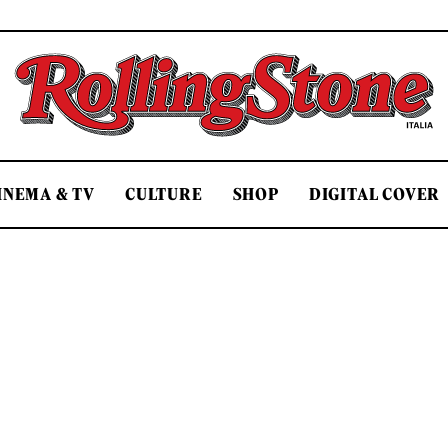
Rolling Stone Italia
INEMA & TV
CULTURE
SHOP
DIGITAL COVER