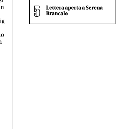
si
in
Lettera aperta a Serena
Brancale
ig
mo
a