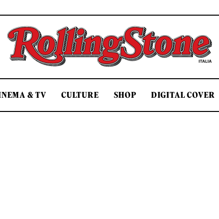
Rolling Stone Italia
INEMA & TV
CULTURE
SHOP
DIGITAL COVER