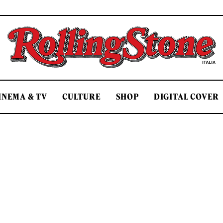
Rolling Stone Italia
INEMA & TV
CULTURE
SHOP
DIGITAL COVER