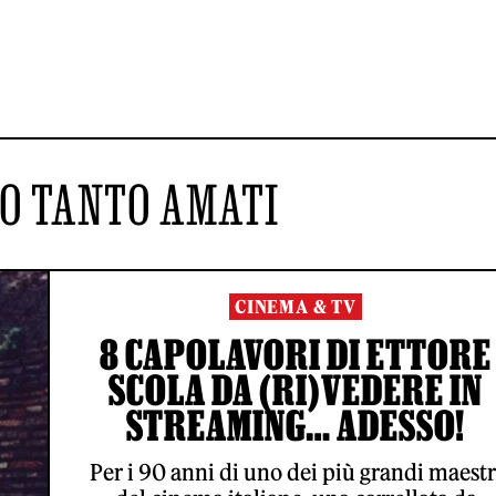
O TANTO AMATI
CINEMA & TV
8 CAPOLAVORI DI ETTORE
SCOLA DA (RI)VEDERE IN
STREAMING… ADESSO!
Per i 90 anni di uno dei più grandi maestr