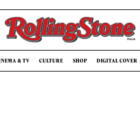
Rolling Stone Italia
INEMA & TV
CULTURE
SHOP
DIGITAL COVER