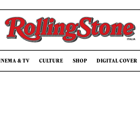
Rolling Stone Italia
INEMA & TV
CULTURE
SHOP
DIGITAL COVER