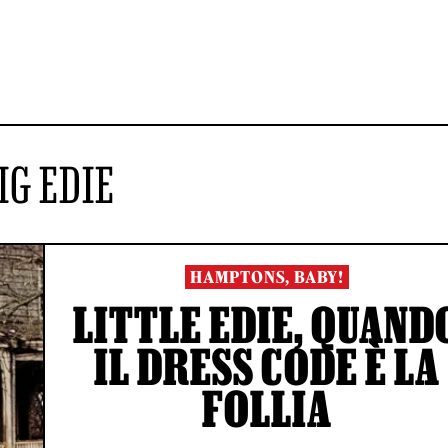
IG EDIE
HAMPTONS, BABY!
LITTLE EDIE, QUAND
IL DRESS CODE È LA
FOLLIA