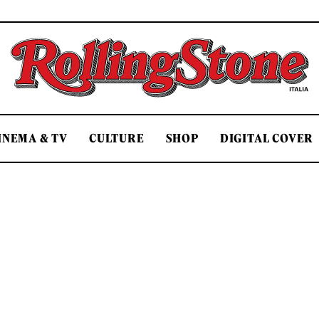
Rolling Stone Italia
INEMA & TV
CULTURE
SHOP
DIGITAL COVER