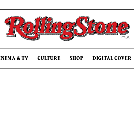
Rolling Stone Italia
INEMA & TV
CULTURE
SHOP
DIGITAL COVER