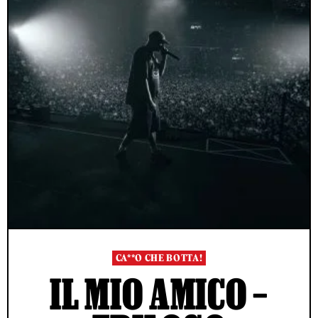
CA**O CHE BOTTA!
IL MIO AMICO –